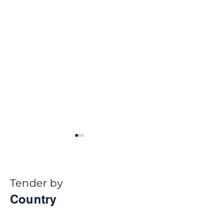
Tender by
Country
Ghana Energy
Brazil Ports