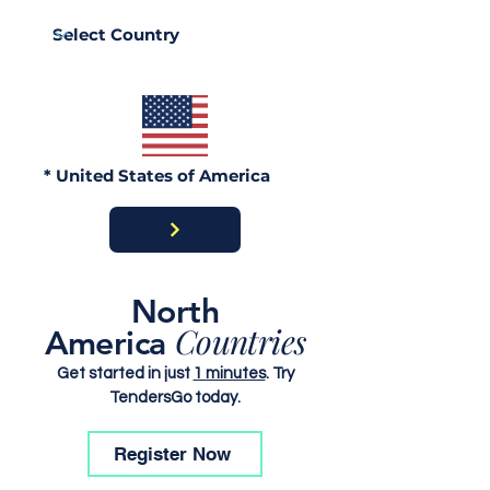
Procurement 2026:
Procurement 2
Official Portals, Buyers
Portals, Buyer
& Awards Guide
Contract Awar
* United States of America
North
Countries
America
Get started in just
1 minutes
. Try
TendersGo today.
Register Now